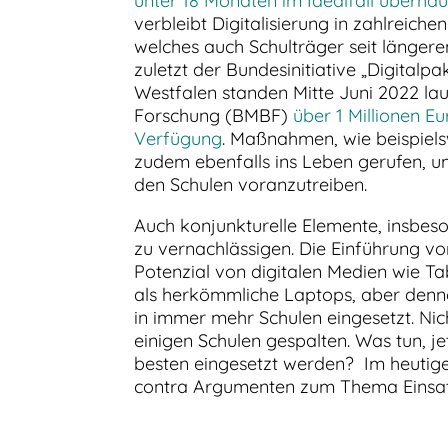
unter 18 Monaten im Idealfall überhau
verbleibt Digitalisierung in zahlreich
welches auch Schulträger seit längerem
zuletzt der Bundesinitiative „Digitalpa
Westfalen standen Mitte Juni 2022 la
Forschung (BMBF)
über 1 Millionen E
Verfügung
. Maßnahmen, wie beispiel
zudem ebenfalls ins Leben gerufen, um 
den Schulen voranzutreiben.
Auch konjunkturelle Elemente, insbes
zu vernachlässigen. Die Einführung vo
Potenzial von digitalen Medien wie Tabl
als herkömmliche Laptops, aber denno
in immer mehr Schulen eingesetzt. Ni
einigen Schulen gespalten. Was tun, je
besten eingesetzt werden? Im heutigen
contra Argumenten zum Thema Einsatz