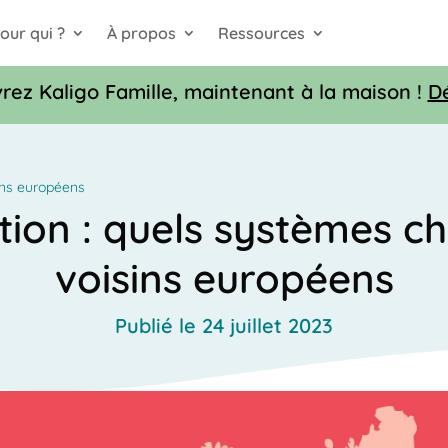
our qui ?
À propos
Ressources
rez Kaligo Famille, maintenant à la maison !
D
ins européens
ion : quels systèmes c
voisins européens
Publié le 24 juillet 2023