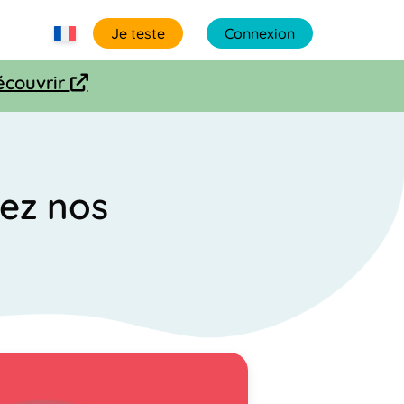
Je teste
Connexion
écouvrir
arrow-up-right-from-square
hez nos