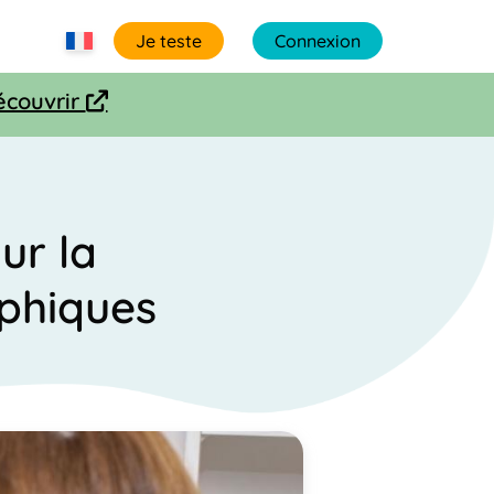
Je teste
Connexion
écouvrir
arrow-up-right-from-square
our la
phiques