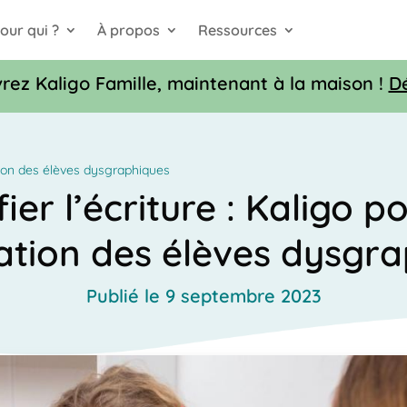
our qui ?
À propos
Ressources
rez Kaligo Famille, maintenant à la maison !
D
ation des élèves dysgraphiques
ier l’écriture : Kaligo p
ation des élèves dysgra
Publié le 9 septembre 2023